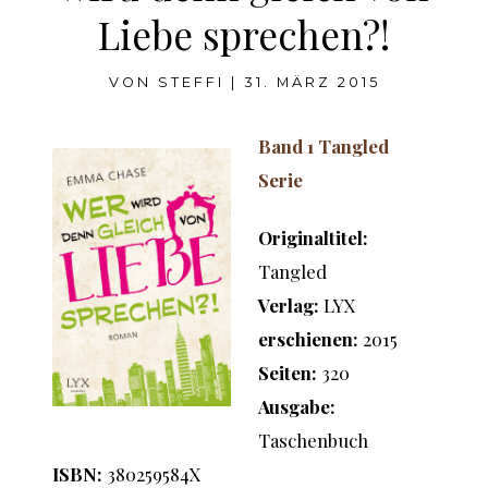
Liebe sprechen?!
VON
STEFFI
|
31. MÄRZ 2015
Band 1 Tangled
Serie
Originaltitel:
Tangled
Verlag:
LYX
erschienen:
2015
Seiten:
320
Ausgabe:
Taschenbuch
ISBN:
380259584X