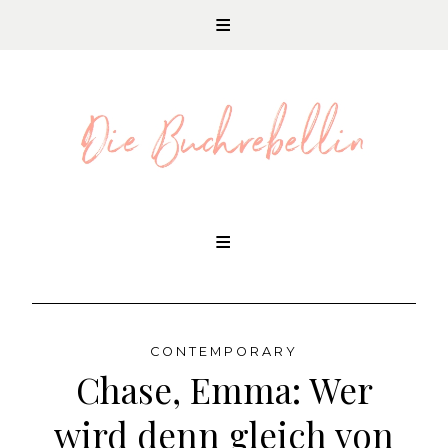
REZENSIONEN UND LITERATURNEWS
Skip
to
content
CONTEMPORARY
Chase, Emma: Wer
wird denn gleich von