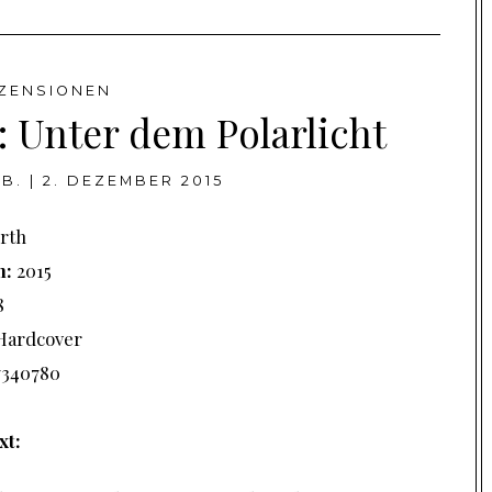
ZENSIONEN
: Unter dem Polarlicht
B.
|
2. DEZEMBER 2015
rth
n:
2015
8
Hardcover
7340780
xt: