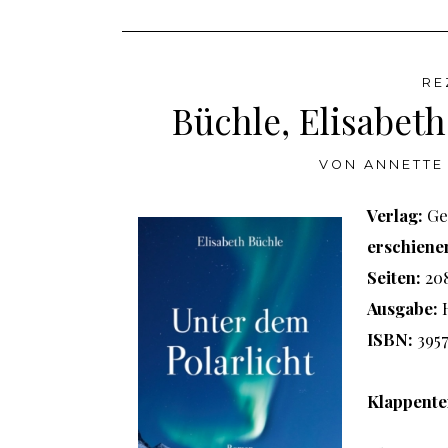
RE
Büchle, Elisabeth
VON
ANNETTE 
Verlag:
Ge
erschiene
Seiten:
20
Ausgabe:
ISBN:
395
Klappente