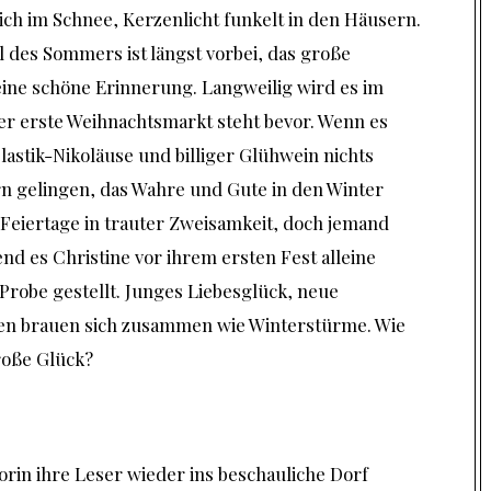
dlich im Schnee, Kerzenlicht funkelt in den Häusern.
 des Sommers ist längst vorbei, das große
eine schöne Erinnerung. Langweilig wird es im
er erste Weihnachtsmarkt steht bevor. Wenn es
astik-Nikoläuse und billiger Glühwein nichts
rn gelingen, das Wahre und Gute in den Winter
 Feiertage in trauter Zweisamkeit, doch jemand
nd es Christine vor ihrem ersten Fest alleine
Probe gestellt. Junges Liebesglück, neue
en brauen sich zusammen wie Winterstürme. Wie
roße Glück?
orin ihre Leser wieder ins beschauliche Dorf