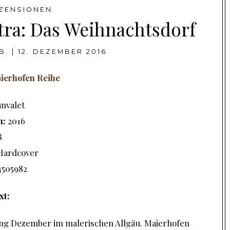
ZENSIONEN
tra: Das Weihnachtsdorf
B.
|
12. DEZEMBER 2016
ierhofen Reihe
nvalet
n:
2016
8
Hardcover
4505982
xt:
ang Dezember im malerischen Allgäu. Maierhofen